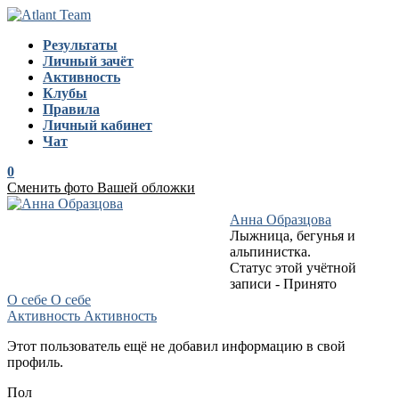
Перейти
к
Результаты
содержимому
Личный зачёт
Активность
Клубы
Правила
Личный кабинет
Чат
0
Сменить фото Вашей обложки
Анна Образцова
Лыжница, бегунья и
альпинистка.
Статус этой учётной
записи - Принято
О себе
О себе
Активность
Активность
Этот пользователь ещё не добавил информацию в свой
профиль.
Пол